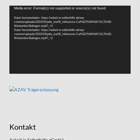
Video-
Media error: Format(s) not supported or source(s) not found
Player
Datei herunterladen: https://arbeit-in-selbsthilfe.de/wp-
content/uploads/2022/03/pdw_kw09_Inklusives-Caf%E2%94%9C%C2%AE-
Weitwinkel-Balingen.mp4?_=2
Datei herunterladen: https://arbeit-in-selbsthilfe.de/wp-
content/uploads/2022/03/pdw_kw09_Inklusives-Caf%E2%94%9C%C2%AE-
Weitwinkel-Balingen.mp4?_=2
Kontakt
Arbeit in Selbsthilfe gGmbH