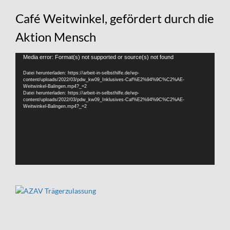
Café Weitwinkel, gefördert durch die
Aktion Mensch
Video-
Media error: Format(s) not supported or source(s) not found
Player
Datei herunterladen: https://arbeit-in-selbsthilfe.de/wp-
content/uploads/2022/03/pdw_kw09_Inklusives-Caf%E2%94%9C%C2%AE-
Weitwinkel-Balingen.mp4?_=2
Datei herunterladen: https://arbeit-in-selbsthilfe.de/wp-
content/uploads/2022/03/pdw_kw09_Inklusives-Caf%E2%94%9C%C2%AE-
Weitwinkel-Balingen.mp4?_=2