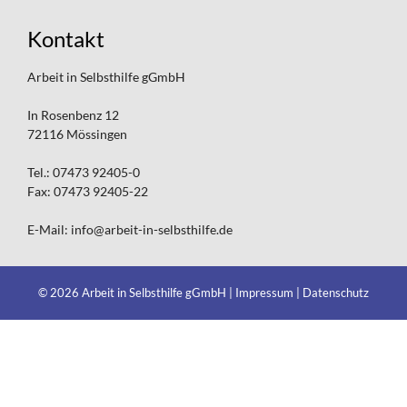
Kontakt
Arbeit in Selbsthilfe gGmbH
In Rosenbenz 12
72116 Mössingen
Tel.: 07473 92405-0
Fax: 07473 92405-22
E-Mail: info@arbeit-in-selbsthilfe.de
© 2026 Arbeit in Selbsthilfe gGmbH |
Impressum
|
Datenschutz