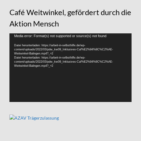
Café Weitwinkel, gefördert durch die
Aktion Mensch
Video-
Media error: Format(s) not supported or source(s) not found
Player
Datei herunterladen: https://arbeit-in-selbsthilfe.de/wp-
content/uploads/2022/03/pdw_kw09_Inklusives-Caf%E2%94%9C%C2%AE-
Weitwinkel-Balingen.mp4?_=2
Datei herunterladen: https://arbeit-in-selbsthilfe.de/wp-
content/uploads/2022/03/pdw_kw09_Inklusives-Caf%E2%94%9C%C2%AE-
Weitwinkel-Balingen.mp4?_=2